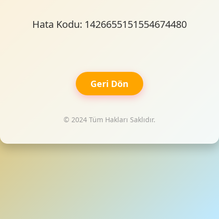
Hata Kodu: 1426655151554674480
Geri Dön
© 2024 Tüm Hakları Saklıdır.