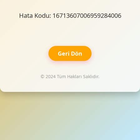
Hata Kodu: 16713607006959284006
Geri Dön
© 2024 Tüm Hakları Saklıdır.