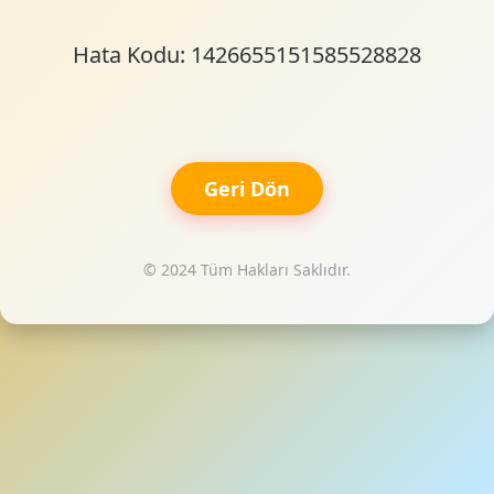
Hata Kodu: 1426655151585528828
Geri Dön
© 2024 Tüm Hakları Saklıdır.